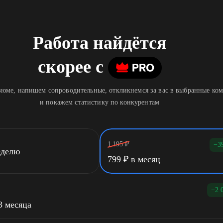
Работа найдётся
скорее
c
юме, напишем сопроводительные, откликнемся за вас в выбранные ко
и покажем статистику по конкурентам
1 195
₽
−3
еделю
799
₽
в месяц
−2 
3 месяца