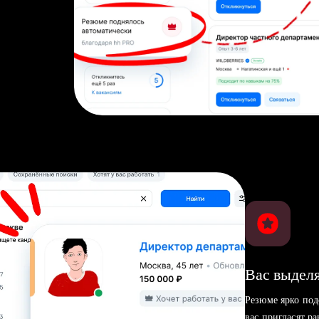
Вас выделя
Резюме ярко под
вас пригласят р