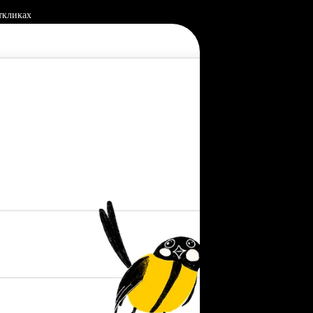
ткликах