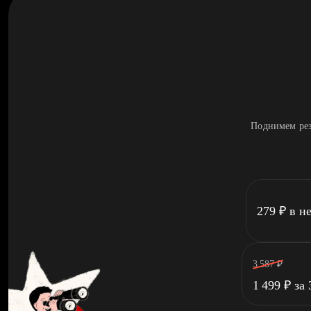
Поднимем рез
279
₽
в н
3 587
₽
1 499
₽
за 