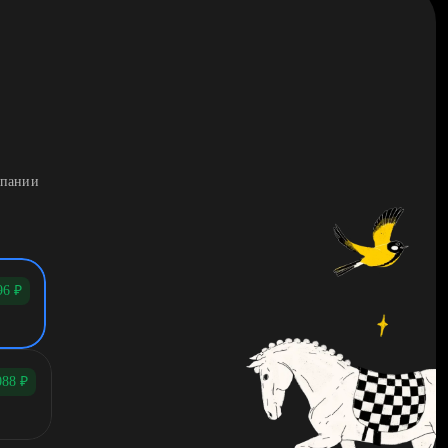
мпании
96
₽
088
₽