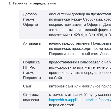
1. Термины и определения
Договор
абонентский договор на предоставл
(также
по подписке между Сторонами, кот
Оферта)
посредством акцепта Оферты. Дого
заключенным в письменной форме 
положений ст. 429.4, п. 3 ст. 434, п. 
Активация
начало предоставления Пользовате
по подписке, происходит после пос
Подписки на расчетный счет Испол
Подписка
предоставление Пользователю на у
HH Pro
возможности за плату в течение о
(также
времени получить в определенное 
Подписка)
на Сайте.
Сайт
интернет-сайт или мобильное прило
Стоимость
стоимость оказания Услуг, указанна
подписки
https://hh.ru/applicant-services/hhpro
и
перед оплатой.