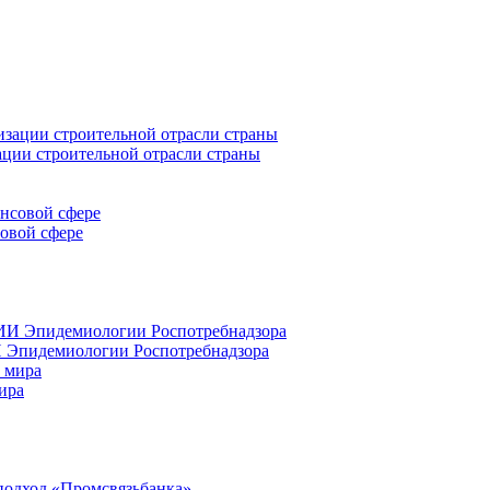
ации строительной отрасли страны
совой сфере
 Эпидемиологии Роспотребнадзора
ира