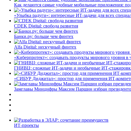
Как делаются самые удобные мобильные приложения: по
«Улыбка радуги»: интересные ИТ-задачи для всех специа
CDEK Digital: свобода развития
Банки.ру: больше чем финтех
Alfa Digital: нескучный финтех
«Киберпротект»: создавать продукты мирового уровня в
ГНИВЦ: сложные ИТ‑задачи и необычные ИТ‑стажировк
«СИБУР Диджитал»: простор для применения ИТ-компе
Замглавы Минцифры Максим Паршин избран президенто
ИТ-проекты