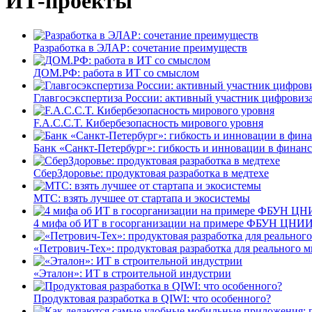
ИТ-проекты
Разработка в ЭЛАР: сочетание преимуществ
ДОМ.РФ: работа в ИТ со смыслом
Главгосэкспертиза России: активный участник цифровиз
F.A.C.C.T. Кибербезопасность мирового уровня
Банк «Санкт-Петербург»: гибкость и инновации в финан
СберЗдоровье: продуктовая разработка в медтехе
МТС: взять лучшее от стартапа и экосистемы
4 мифа об ИТ в госорганизации на примере ФБУН ЦНИИ
«Петрович-Тех»: продуктовая разработка для реального м
«Эталон»: ИТ в строительной индустрии
Продуктовая разработка в QIWI: что особенного?