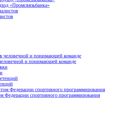
дход «Промсвязьбанка»
листов
 человечной и понимающей команде
и
тенций
м Федерации спортивного программирования