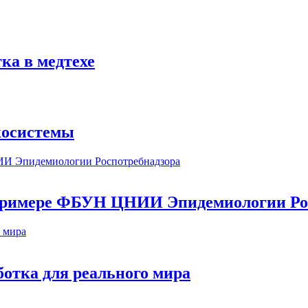
ка в медтехе
косистемы
а примере ФБУН ЦНИИ Эпидемиологии Ро
ботка для реального мира