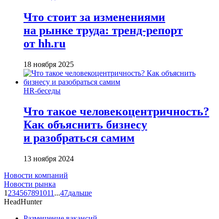
Что стоит за изменениями
на рынке труда: тренд-репорт
от hh.ru
18 ноября 2025
HR-беседы
Что такое человеко­центричность?
Как объяснить бизнесу
и разобраться самим
13 ноября 2024
Новости компаний
Новости рынка
1
2
3
4
5
6
7
8
9
10
11
...
47
дальше
HeadHunter
Размещение вакансий