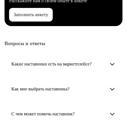
Расскажите нам о своем опыте в анкете
Заполнить анкету
Вопросы и ответы
Какие наставники есть на маркетплейсе?
Карьерные наставники — это HR-
специалисты, карьерные консультанты,
Как мне выбрать наставника?
психологи, резюмерайтеры и менторы.
Умный поиск поможет в три клика выбрать
Менторы работают в ИТ, дизайне, других
наставника для достижения вашей цели.
С чем может помочь наставник?
узкоспециализированных сферах. Они
помогут прокачать навыки, построить