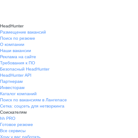
Карьерные эксперты на hh.ru помогут вам
hh.ru, которые повысят вашу уверенность
текущем месте работы и о том, кому он будет
справиться с синдромом самозванца путем
в карьере.
полезен, с какими запросами работает.
индивидуальной работы, анализа достижений
Вы точно найдёте того, кто вам нужен!
HeadHunter
и формирования уверенности в собственных
Размещение вакансий
Поиск по резюме
силах и компетенциях.
О компании
Наши вакансии
Реклама на сайте
Требования к ПО
Безопасный HeadHunter
HeadHunter API
Партнерам
Инвесторам
Каталог компаний
Поиск по вакансиям в Лангепасе
Сетка: соцсеть для нетворкинга
Соискателям
hh PRO
Готовое резюме
Все сервисы
Хочу у вас работать