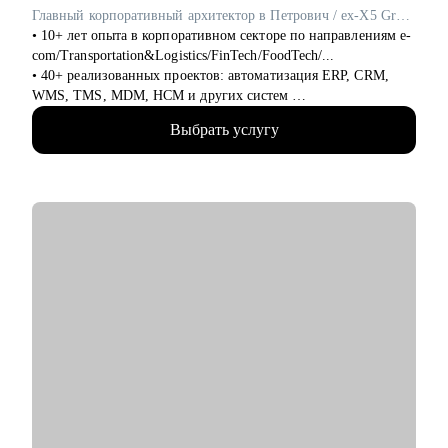
• Наладить процессы, чтобы работать быстрее и без лишнего
Главный корпоративный архитектор в Петрович / ex-X5 Group
стресса
• 10+ лет опыта в корпоративном секторе по направлениям e-
• Понять, как не выгорать и сохранять рабочий ритм
com/Transportation&Logistics/FinTech/FoodTech/...
• Научиться выдавать идеи, когда «нет вдохновения»
• 40+ реализованных проектов: автоматизация ERP, CRM,
• Обсудить сложные дизайн-ситуации, получить взгляд со
WMS, TMS, MDM, HCM и других систем
стороны и совет, как усилить проект
• 200+ часов аудита B2B: реальная практика и понимание
Выбрать услугу
работающих решений.
Кому могу помочь:
• 400+ собеседований проведенных для того, чтобы собрать
• Начинающим дизайнерам
команды, которые действительно работают
• Всем, кто готовится к собеседованиям и тестовым заданиям,
чтобы проходить их уверенно, без паники и с готовым
С чем помогу:
планом
• Карьерные цели в ИТ-архитектуре
• Тем, кто хочет работать быстрее, без выгорания и с
• Резюме и подготовка к собеседованиям
удовольствием, прокачивая процессы и используя ИИ как
• Навыки проектирования архитектуры
помощника
• Связь технологий и бизнес-ценности
• Лидерство и коммуникации
Я хорошо понимаю, почему дизайнеры не проходят интервью
• Обратная связь и мотивация
или получают отказы, и помогаю это исправить.
• Внедрение архитектурной функции
• ИТ-ландшафт и дорожная карта
На консультациях даю честную и практическую обратную
• ИТ-трансформация
связь, без воды и с понятными шагами, что именно
улучшить.
Кому могу помочь: