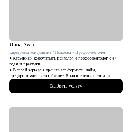
• Техлидам/тимлидам: развитие в ИТ-архитектуре,
подготовка к собеседованиям.
• Архитекторам: карьерный рост до корпоративного уровня.
• Разработчикам: архитектурные решения.
• ИТ-руководителям: понимание роли архитектуры.
Инна
Аула
Карьерный консультант / Психолог / Профориентолог
● Карьерный консультант, психолог и профориентолог с 4+
годами практики.
● В своей карьере я прошла все форматы: найм,
предпринимательство, бизнес. Была и специалистом, и
управленцем. Знаю не понаслышке про плюсы и минусы
Выбрать услугу
каждого варианта.
● Имею 2 высших образования: фундаментальное
психологическое и IT. Это позволяет работать с людьми как с
системой. 10+ повышений квалификации в области:
психологии, профориентации, бизнеса, HR.
● 550+ часов консультаций по карьерному продвижению,
профориентации и проблемам психологического характера,
связанным с трудом.