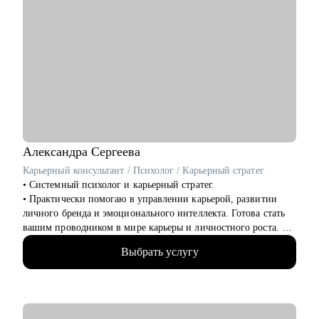
Александра
Сергеева
Карьерный консультант / Психолог / Карьерный стратег
• Системный психолог и карьерный стратег.
• Практически помогаю в управлении карьерой, развитии
личного бренда и эмоционального интеллекта. Готова стать
вашим проводником в мире карьеры и личностного роста.
• 14+ в HR бизнес-партнёрстве крупных IT компаний,
Выбрать услугу
фармкомпаний, авто и др.
• 18+ опыта в консультировании по профессиональной
ориентации, карьерному стратегированию
• 4200+ собеседований на разные позиции
• 3100+ индивидуальных консультаций