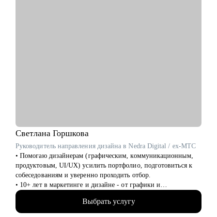
• Тимлидам, техлидам и техническим директорам.
Специализируюсь на консультациях, коучинге и менторинге в
сферах разработки ПО (backend, frontend, mobile, desktop,
embedded), DevOps, QA, работы с данными (Data Science, Data
Analysis, Data Engineering), системного и бизнес-анализа,
управления проектами и продуктами.
Светлана
Горшкова
Руководитель направления дизайна в Nedra Digital / ex-МТС
• Помогаю дизайнерам (графическим, коммуникационным,
продуктовым, UI/UX) усилить портфолио, подготовиться к
собеседованиям и уверенно проходить отбор.
• 10+ лет в маркетинге и дизайне - от графики и
коммуникаций до продукта
Выбрать услугу
• Разобрала 1000+ портфолио дизайнеров и быстро вижу
сильные и слабые места