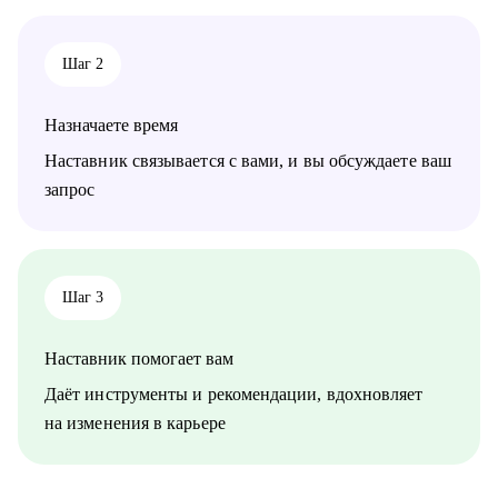
⦁ ИТ-менеджерам и лидам.
⦁ Бизнес и системным аналитикам.
⦁ Тем, кто хочет начать свой путь в ИТ.
Шаг 2
⦁ Тестировщикам, разработчикам, инженерам.
Назначаете время
Наставник связывается с вами, и вы обсуждаете ваш
запрос
Шаг 3
Наставник помогает вам
Даёт инструменты и рекомендации, вдохновляет
на изменения в карьере